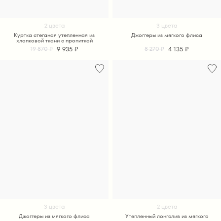
2 цвета
3 цвета
Куртка стеганая утепленная из
Джоггеры из мягкого флиса
хлопковой ткани с пропиткой
9 935 ₽
4 135 ₽
19 870 ₽
8 270 ₽
3 цвета
2 цвета
Джоггеры из мягкого флиса
Утепленный лонгслив из мягкого