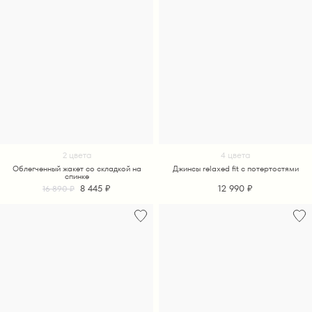
2 цвета
4 цвета
Облегченный жакет со складкой на
Джинсы relaxed fit с потертостями
спинке
8 445 ₽
12 990 ₽
16 890 ₽