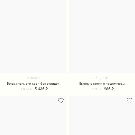
2 цвета
3 цвета
Брюки прямого кроя без складок
Высокие носки с кашемиром
5 435 ₽
985 ₽
10 870 ₽
1 970 ₽