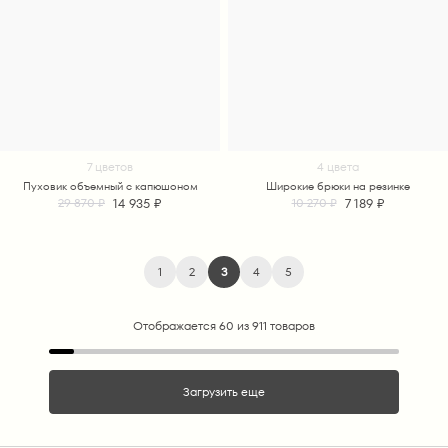
7 цветов
4 цвета
Пуховик объемный с капюшоном
Широкие брюки на резинке
14 935 ₽
7 189 ₽
29 870 ₽
10 270 ₽
1
2
3
4
5
Отображается 60 из 911 товаров
Загрузить еще