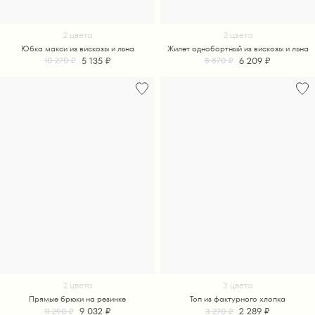
2 цвета
2 цвета
Юбка макси из вискозы и льна
Жилет однобортный из вискозы и льна
5 135 ₽
6 209 ₽
10 270 ₽
8 870 ₽
2 цвета
3 цвета
Прямые брюки на резинке
Топ из фактурного хлопка
9 032 ₽
2 289 ₽
11 290 ₽
3 270 ₽