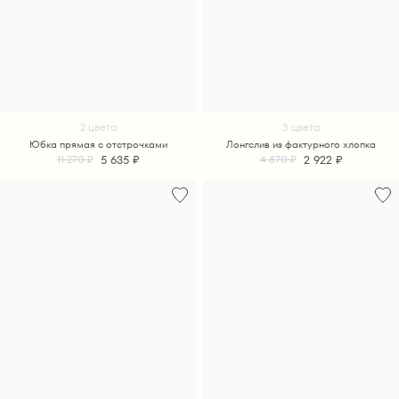
2 цвета
3 цвета
Юбка прямая с отстрочками
Лонгслив из фактурного хлопка
5 635 ₽
2 922 ₽
11 270 ₽
4 870 ₽