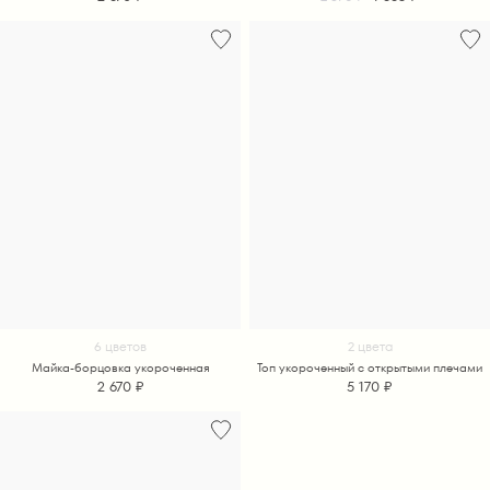
6 цветов
2 цвета
Майка-борцовка укороченная
Топ укороченный с открытыми плечами
2 670 ₽
5 170 ₽