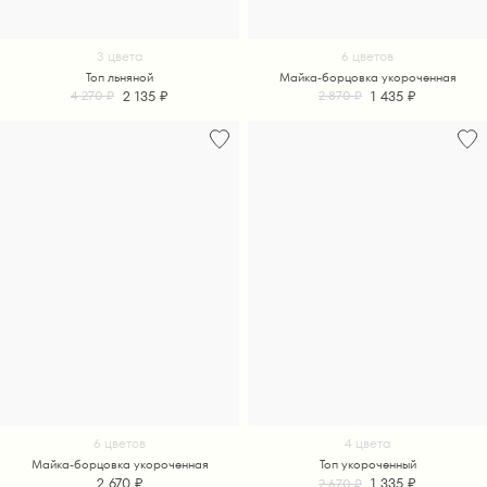
3 цвета
6 цветов
Топ льняной
Майка-борцовка укороченная
2 135 ₽
1 435 ₽
4 270 ₽
2 870 ₽
6 цветов
4 цвета
Майка-борцовка укороченная
Топ укороченный
2 670 ₽
1 335 ₽
2 670 ₽