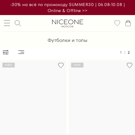
-30% на всё по промокоду SUMMER30 | 06.08-10.08 |
Online & Offline >>
Футболки и топы
1
2
NEW
NEW