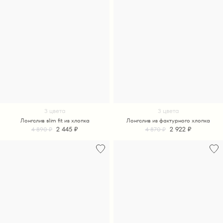
3 цвета
3 цвета
Лонгслив slim fit из хлопка
Лонгслив из фактурного хлопка
2 445 ₽
2 922 ₽
4 890 ₽
4 870 ₽