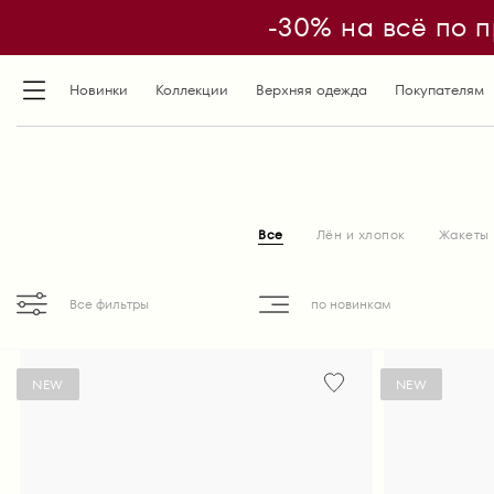
-30% на всё по п
Новинки
Коллекции
Верхняя одежда
Покупателям
Все
Лён и хлопок
Жакеты
по новинкам
Все фильтры
NEW
NEW