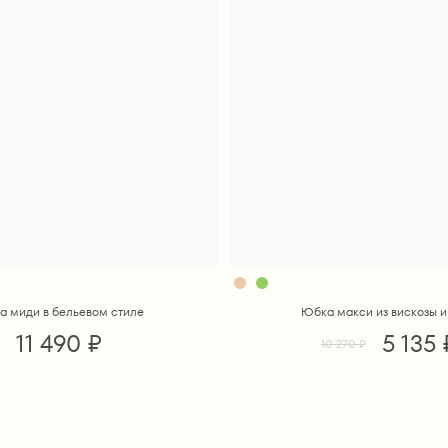
а миди в бельевом стиле
Юбка макси из вискозы и
11 490 ₽
5 135 
10 270 ₽