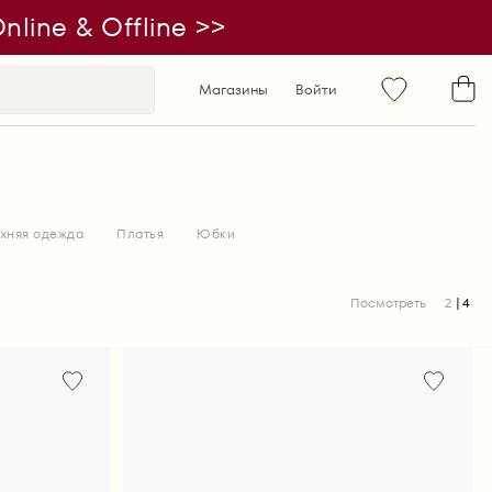
line & Offline >>
Магазины
Войти
хняя одежда
Платья
Юбки
Посмотреть
2
4