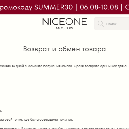
ромокоду SUMMER30 | 06.08-10.08 | On
Возврат и обмен товара
течение 14 дней с момента получения заказа. Сроки возврата едины как для он
е.
орговой точке, где была совершена покупка.
е подлежат. В случае покупки онлайн, покупатель имеет право вернуть чулоч