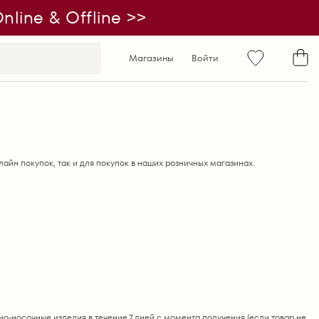
line & Offline >>
Магазины
Войти
лайн покупок, так и для покупок в наших розничных магазинах.
но-носочные изделия в течение 7 дней с момента получения (если товар не