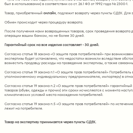
был в использовании) в соответствии со ст. 26.1 ФЗ от 1992 года № 2300-1.
Товар, приобретенный
онлайн
, подлежит возврату через пункты СДЕК. Для
Обмен происходит через процедуру возврата.
После получения нами возвращенных товаров, срок проведения возврата де
операции вашим банком, но не более 30 дней.
Гарантийный срок на все изделия составляет - 30 дней.
Согласно статье 18 закона «О защите прав потребителей» при возникновени
экспертизы будет установлено, что недостатки возникли вследствие обстоя
возместить продавцу расходы на проведение экспертизы, а также связанн
Согласно статье 19 закона п.1 «О защите прав потребителей» Потребител
уполномоченному индивидуальному предпринимателю, импортеру) в отноше
Согласно статье 19 закона п.2 «О защите прав потребителей» гарантийный
товаров (обуви, одежды и прочих) эти сроки исчисляются с момента наст
климатических условий места нахождения потребителей.
Согласно статье 19 закона п.5 «О защите прав потребителей» по истечени
лежит на потребителе.
Товар на экспертизу принимается через пункты СДЕК.