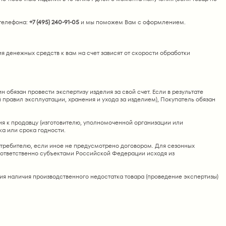
телефона:
+7 (495) 240-91-05
и мы поможем Вам с оформлением.
я денежных средств к вам на счет зависят от скорости обработки
 обязан провести экспертизу изделия за свой счет. Если в результате
й правил эксплуатации, хранения и ухода за изделием), Покупатель обязан
ия к продавцу (изготовителю, уполномоченной организации или
а или срока годности.
потребителю, если иное не предусмотрено договором. Для сезонных
соответственно субъектами Российской Федерации исходя из
ния наличия производственного недостатка товара (проведение экспертизы)