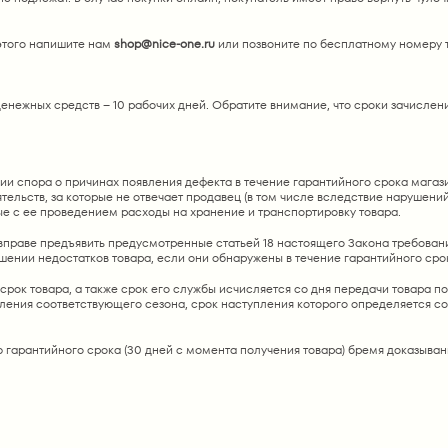
 этого напишите нам
shop@nice-one.ru
или позвоните по бесплатному номеру 
нежных средств – 10 рабочих дней. Обратите внимание, что сроки зачислени
и спора о причинах появления дефекта в течение гарантийного срока магазин
тельств, за которые не отвечает продавец (в том числе вследствие нарушени
ые с ее проведением расходы на хранение и транспортировку товара.
ь вправе предъявить предусмотренные статьей 18 настоящего Закона требован
нии недостатков товара, если они обнаружены в течение гарантийного срок
 срок товара, а также срок его службы исчисляется со дня передачи товара 
упления соответствующего сезона, срок наступления которого определяется 
ю гарантийного срока (30 дней с момента получения товара) бремя доказыва