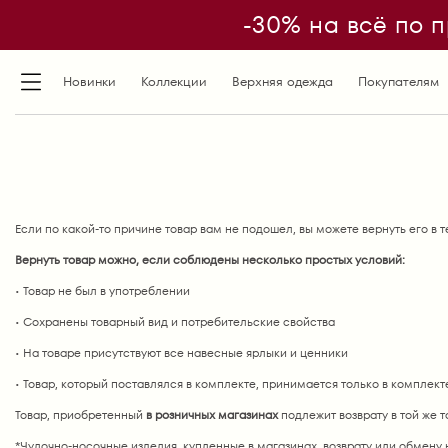
-30% на всё по п
Новинки
Коллекции
Верхняя одежда
Покупателям
Если по какой-то причине товар вам не подошел, вы можете вернуть его в 
Вернуть товар можно, если соблюдены несколько простых условий:
• Товар не был в употреблении
• Сохранены товарный вид и потребительские свойства
• На товаре присутствуют все навесные ярлыки и ценники
• Товар, который поставлялся в комплекте, принимается только в комплект
Товар, приобретенный
в розничных магазинах
подлежит возврату в той же т
*Чулочно-носочные изделия, купленные в магазинах, возврату или обмену н