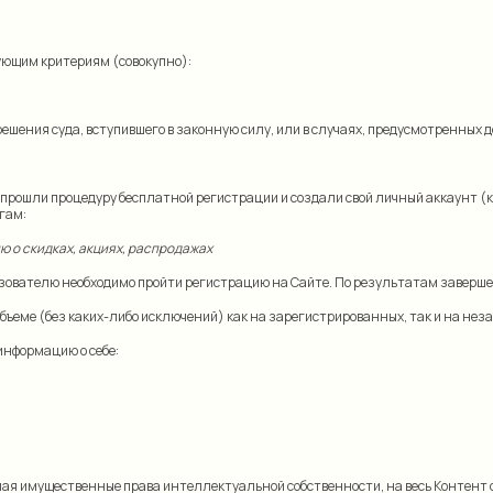
ующим критериям (совокупно):
и решения суда, вступившего в законную силу, или в случаях, предусмотренн
прошли процедуру бесплатной регистрации и создали свой личный аккаунт (к
гам:
ю о скидках, акциях, распродажах
ьзователю необходимо пройти регистрацию на Сайте. По результатам заверш
объеме (без каких-либо исключений) как на зарегистрированных, так и на не
информацию о себе:
чая имущественные права интеллектуальной собственности, на весь Контент 