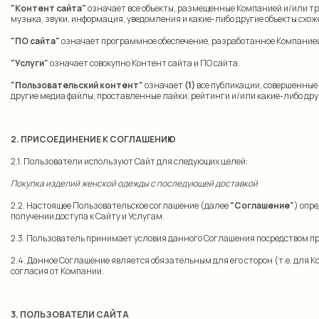
"Контент сайта"
означает все объекты, размещенные Компанией и/или тр
музыка, звуки, информация, уведомления и какие-либо другие объекты схож
"ПО сайта"
означает программное обеспечение, разработанное Компанией (
"Услуги"
означает совокупно Контент сайта и ПО сайта.
"Пользовательский контент"
означает
(1)
все публикации, совершенные 
другие медиа файлы; проставленные лайки; рейтинги и/или какие-либо др
2. ПРИСОЕДИНЕНИЕ К СОГЛАШЕНИЮ
2.1. Пользователи используют Сайт для следующих целей:
Покупка изделий женской одежды с последующей доставкой
2.2. Настоящее Пользовательское соглашение (далее
"Соглашение"
) опр
получении доступа к Сайту и Услугам.
2.3. Пользователь принимает условия данного Соглашения посредством п
2.4. Данное Соглашение является обязательным для его сторон (т.е. для
согласия от Компании.
3. ПОЛЬЗОВАТЕЛИ САЙТА