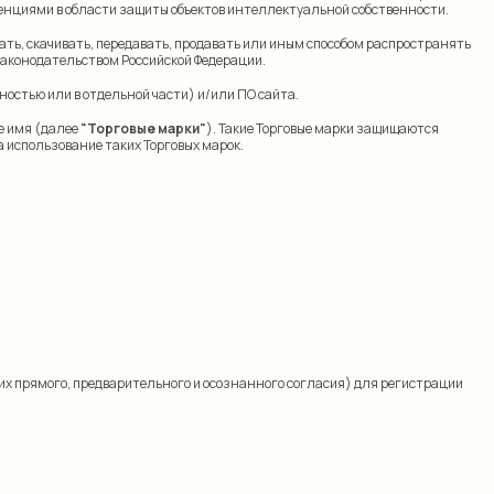
енциями в области защиты объектов интеллектуальной собственности.
ать, скачивать, передавать, продавать или иным способом распространять
законодательством Российской Федерации.
ностью или в отдельной части) и/или ПО сайта.
е имя (далее
"Торговые марки"
). Такие Торговые марки защищаются
 использование таких Торговых марок.
 них прямого, предварительного и осознанного согласия) для регистрации