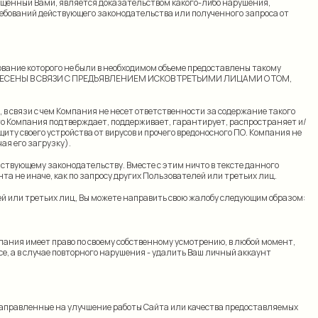
мещенный Вами, является доказательством какого-либо нарушения,
ребований действующего законодательства или полученного запроса от
вание которого не были в необходимом объеме предоставлены такому
 ПОНЕСЕНЫ В СВЯЗИ С ПРЕДЪЯВЛЕНИЕМ ИСКОВ ТРЕТЬИМИ ЛИЦАМИ О ТОМ,
в связи с чем Компания не несет ответственности за содержание такого
что Компания подтверждает, поддерживает, гарантирует, распространяет и/
у своего устройства от вирусов и прочего вредоносного ПО. Компания не
ая его загрузку).
ствующему законодательству. Вместе с этим ничто в тексте данного
 не иначе, как по запросу других Пользователей или третьих лиц.
ей или третьих лиц, Вы можете направить свою жалобу следующим образом:
пания имеет право по своему собственному усмотрению, в любой момент,
е, а в случае повторного нарушения - удалить Ваш личный аккаунт
, направленные на улучшение работы Сайта или качества предоставляемых