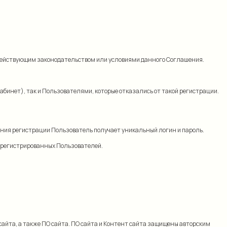
ых действующим законодательством или условиями данного Соглашения.
абинет), так и Пользователями, которые отказались от такой регистрации.
ения регистрации Пользователь получает уникальный логин и пароль.
зарегистрированных Пользователей.
сайта, а также ПО сайта. ПО сайта и Контент сайта защищены авторским