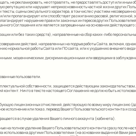
мещать, не рекламировать, не отправлять, не предоставлять доступ или иным 
ловую репутацию или нарушает неприкосновенность частной жизни других Поль
тексты, сцены сексуального характера, в том числе с участием несовершенно
у и/или пропагандирует или способствует разжиганию расовой, религиозной,
пропагандирует нарушение прав или законных интересов других Пользователей
 данного Соглашения или является запрещенным на основании действующего 
изации или без таких средств), направленные на сбор каких-либо персональн
совершении действий, направленных на подрыв работы Сайта, включая, однако
ению нормальной работы Сайта или ПО сайта, или к ухудшению внешнего вида
аконными, мошенническими, дискриминационными или вводящими в заблужден
рованные пользователи.
ллектуальной собственности, защищается действующим законодательством, в с
ий контент. Ничто в тексте настоящего Соглашения не должно быть истолков
ебующую лицензионных отчислений, действующую по всему миру лицензию (да
ое исполнение или показ, перевод Вашего Пользовательского контента и созд
ращается в случае удаления Вашего личного аккаунта (кабинета).
ные на полное удаление Вашего Пользовательского контента сразу после на
была использована другими Пользователями (на основании выданной Вами ран