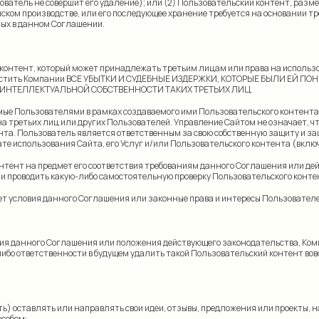
зователь не совершит его удаление); или (2) Пользовательский контент, раз
ком производстве, или его последующее хранение требуется на основании т
нных в данном Соглашении.
контент, который может принадлежать третьим лицам или права на использо
озместить Компании ВСЕ УБЫТКИ И СУДЕБНЫЕ ИЗДЕРЖКИ, КОТОРЫЕ БЫЛИ ЕЙ
ИНТЕЛЛЕКТУАЛЬНОЙ СОБСТВЕННОСТИ ТАКИХ ТРЕТЬИХ ЛИЦ.
емые Пользователями в рамках создаваемого ими Пользовательского контента, 
 на третьих лиц или других Пользователей. Управление Сайтом не означает, 
а. Пользователь является ответственным за свою собственную защиту и защит
ате использования Сайта, его Услуг и/или Пользовательского контента (включ
нтент на предмет его соответствия требованиям данного Соглашения или дей
 проводить какую-либо самостоятельную проверку Пользовательского контента
ает условия данного Соглашения или законные права и интересы Пользовател
овия данного Соглашения или положения действующего законодательства, Ком
ибо ответственности в будущем удалить такой Пользовательский контент вовс
сть) оставлять или направлять свои идеи, отзывы, предложения или проекты
особом: