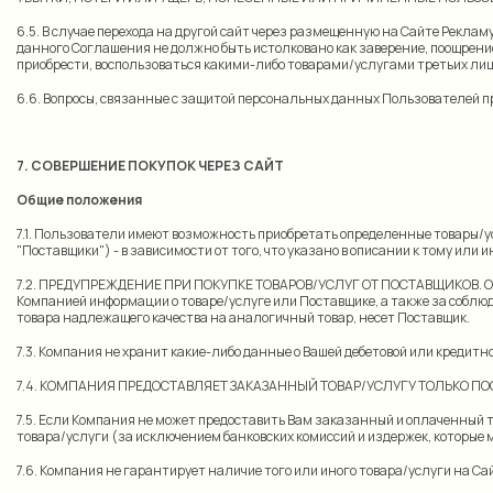
6.5. В случае перехода на другой сайт через размещенную на Сайте Реклам
данного Соглашения не должно быть истолковано как заверение, поощрение
приобрести, воспользоваться какими-либо товарами/услугами третьих лиц
6.6. Вопросы, связанные с защитой персональных данных Пользователей 
7. СОВЕРШЕНИЕ ПОКУПОК ЧЕРЕЗ САЙТ
Общие положения
7.1. Пользователи имеют возможность приобретать определенные товары/ус
"Поставщики") - в зависимости от того, что указано в описании к тому или 
7.2. ПРЕДУПРЕЖДЕНИЕ ПРИ ПОКУПКЕ ТОВАРОВ/УСЛУГ ОТ ПОСТАВЩИКОВ. Отве
Компанией информации о товаре/услуге или Поставщике, а также за соблю
товара надлежащего качества на аналогичный товар, несет Поставщик.
7.3. Компания не хранит какие-либо данные о Вашей дебетовой или кредитн
7.4. КОМПАНИЯ ПРЕДОСТАВЛЯЕТ ЗАКАЗАННЫЙ ТОВАР/УСЛУГУ ТОЛЬКО П
7.5. Если Компания не может предоставить Вам заказанный и оплаченный 
товара/услуги (за исключением банковских комиссий и издержек, которые
7.6. Компания не гарантирует наличие того или иного товара/услуги на Са