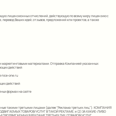
бующую лицензионных отчислений, действующую по всему миру лицензию с
 перевод Ваших идей, отзывов, предложений или проектов, а также
или маркетинговыми материалами. Отправка Компанией указанных
ющих действий:
 nice-one.ru
щих действий:
пных формах на сайте
ленные такими третьими лицами (далее "Реклама третьих лиц"). КОМПАНИЯ
ОДВИГАЕМЫХ ТОВАРОВ/УСЛУГ В ТАКОЙ РЕКЛАМЕ; и (2) ЗА КАКИЕ-ЛИБО
 ПРОДВИГАЕМЫХ В РЕКЛАМЕ ТРЕТЬИХ ЛИЦ ТОВАРОВ/УСЛУГ.