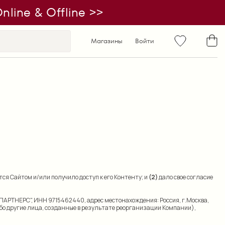
line & Offline >>
Магазины
Войти
ся Сайтом и/или получило доступ к его Контенту; и
(2)
дало свое согласие
 ПАРТНЕРС", ИНН 9715462440, адрес местонахождения: Россия, г.Москва,
либо другие лица, созданные в результате реорганизации Компании),