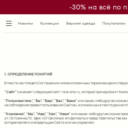
-30% на всё по п
Новинки
Коллекции
Верхняя одежда
Покупателям
1. ОПРЕДЕЛЕНИЕ ПОНЯТИЙ
В тексте настоящего Соглашения нижеизложенным терминам дано следую
"Сайт"
означает следующий сайт: nice-one.ru, который принадлежит Комп
"Пользователь", "Вы", "Ваш", "Вас", "Вами"
или какие-либо другие схожие 
на соблюдение правил пользования Сайтом, изложенных в тексте данного
"Компания", "Мы", "Наш", "Нас", "Нами"
или какие-либо другие схожие про
ул. Остоженка 10, офис 401 (включая, его филиалы и представительства ка
которое является владельцем Сайта или им управляет.