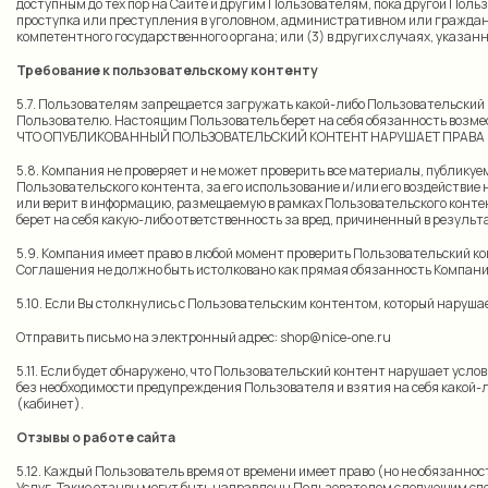
доступным до тех пор на Сайте и другим Пользователям, пока другой Поль
проступка или преступления в уголовном, административном или гражданс
компетентного государственного органа; или (3) в других случаях, указа
Требование к пользовательскому контенту
5.7. Пользователям запрещается загружать какой-либо Пользовательский 
Пользователю. Настоящим Пользователь берет на себя обязанность в
ЧТО ОПУБЛИКОВАННЫЙ ПОЛЬЗОВАТЕЛЬСКИЙ КОНТЕНТ НАРУШАЕТ ПРАВА 
5.8. Компания не проверяет и не может проверить все материалы, публику
Пользовательского контента, за его использование и/или его воздействие
или верит в информацию, размещаемую в рамках Пользовательского контент
берет на себя какую-либо ответственность за вред, причиненный в результ
5.9. Компания имеет право в любой момент проверить Пользовательский ко
Соглашения не должно быть истолковано как прямая обязанность Компании
5.10. Если Вы столкнулись с Пользовательским контентом, который наруш
Отправить письмо на электронный адрес:
shop@nice-one.ru
5.11. Если будет обнаружено, что Пользовательский контент нарушает усл
без необходимости предупреждения Пользователя и взятия на себя какой-л
(кабинет).
Отзывы о работе сайта
5.12. Каждый Пользователь время от времени имеет право (но не обязанно
Услуг. Такие отзывы могут быть направлены Пользователем следующим сп