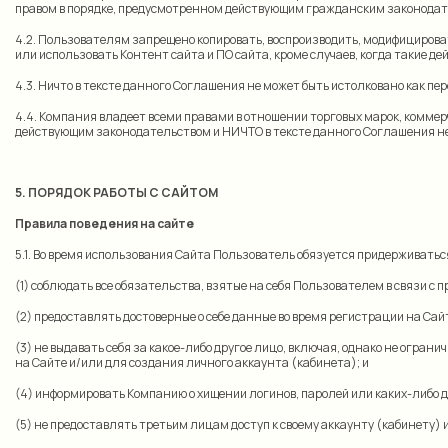
правом в порядке, предусмотренном действующим гражданским законодате
4.2. Пользователям запрещено копировать, воспроизводить, модифицироват
или использовать Контент сайта и ПО сайта, кроме случаев, когда такие
4.3. Ничто в тексте данного Соглашения не может быть истолковано как п
4.4. Компания владеет всеми правами в отношении торговых марок, коммер
действующим законодательством и НИЧТО в тексте данного Соглашения не 
5. ПОРЯДОК РАБОТЫ С САЙТОМ
Правила поведения на сайте
5.1. Во время использования Сайта Пользователь обязуется придерживать
(1) соблюдать все обязательства, взятые на себя Пользователем в связи с
(2) предоставлять достоверные о себе данные во время регистрации на Сай
(3) не выдавать себя за какое-либо другое лицо, включая, однако не огра
на Сайте и/или для создания личного аккаунта (кабинета); и
(4) информировать Компанию о хищении логинов, паролей или каких-либо д
(5) не предоставлять третьим лицам доступ к своему аккаунту (кабинету) 