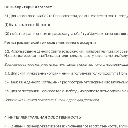
Общие критерии и возраст
3.1. Для использования Сайта Пользователи должны соответствовать след
(1)
быть не младше 16-лет; и
(2)
не быть ограниченным в праве доступа к Сайту и Услугам на основани
Регистрация на сайте и создание личного аккаунта
3.2. Использование данного Сайта возможно как Пользователями, которые 
Незарегистрированные Пользователи не имеют доступа к следующим Услу
Возможность просматривать контент, делать покупки, получать информаци
3.3. Для снятия указанных ограничений и получения полного доступа Пол
3.4. Действие данного Соглашения распространяется одинаково в полном 
3.5. Для регистрации Пользователю необходимо предоставить следующею 
Полные ФИО, номер телефона, E-mail, адрес для доставки
4. ИНТЕЛЛЕКТУАЛЬНАЯ СОБСТВЕННОСТЬ
4.1. Компании принадлежат все без исключения права собственности, вклю