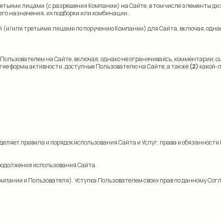
етьими лицами (с разрешения Компании) на Сайте, в том числе элементы диз
его назначения, их подборки или комбинации.
и/или третьими лицами по поручению Компании) для Сайта, включая, однако н
Пользователем на Сайте, включая, однако не ограничиваясь, комментарии; оц
угие формы активности, доступные Пользователю на Сайте, а также
(2)
какой-л
еделяет правила и порядок использования Сайта и Услуг, права и обязанности
родолжения использования Сайта.
 Компании и Пользователя). Уступка Пользователем своих прав по данному С