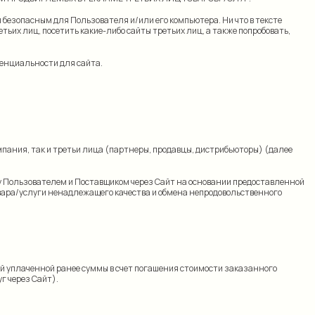
я безопасным для Пользователя и/или его компьютера. Ни что в тексте
ьих лиц, посетить какие-либо сайты третьих лиц, а также попробовать,
денциальности для сайта.
мпания, так и третьи лица (партнеры, продавцы, дистрибьюторы) (далее
Пользователем и Поставщиком через Сайт на основании предоставленной
овара/услуги ненадлежащего качества и обмена непродовольственного
ей уплаченной ранее суммы в счет погашения стоимости заказанного
г через Сайт).