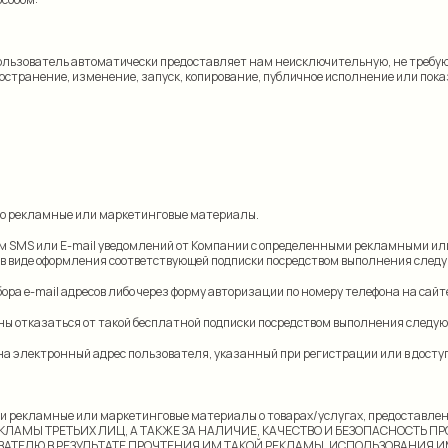
а Пользователь автоматически предоставляет нам неисключительную, не тре
странение, изменение, запуск, копирование, публичное исполнение или показ,
ибо рекламные или маркетинговые материалы.
твом SMS или E-mail уведомлений от Компании с определенными рекламными 
 в виде оформления соответствующей подписки посредством выполнения следу
ора e-mail адресов либо через форму авторизации по номеру телефона на сайте
ины отказаться от такой бесплатной подписки посредством выполнения следую
на электронный адрес пользователя, указанный при регистрации или в досту
/или рекламные или маркетинговые материалы о товарах/услугах, предостав
ЕКЛАМЫ ТРЕТЬИХ ЛИЦ, А ТАКЖЕ ЗА НАЛИЧИЕ, КАЧЕСТВО И БЕЗОПАСНОСТЬ ПР
АТЕЛЮ В РЕЗУЛЬТАТЕ ПРОЧТЕНИЯ ИМ ТАКОЙ РЕКЛАМЫ, ИСПОЛЬЗОВАНИЯ ИМ