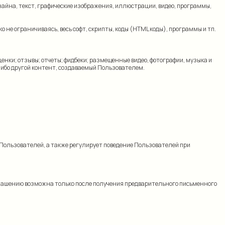
айна, текст, графические изображения, иллюстрации, видео, программы,
е ограничиваясь, весь софт, скрипты, коды (HTML коды), программы и тп.
енки; отзывы; отчеты; фидбеки; размещенные видео, фотографии, музыка и
ибо другой контент, создаваемый Пользователем.
 Пользователей, а также регулирует поведение Пользователей при
оглашению возможна только после получения предварительного письменного