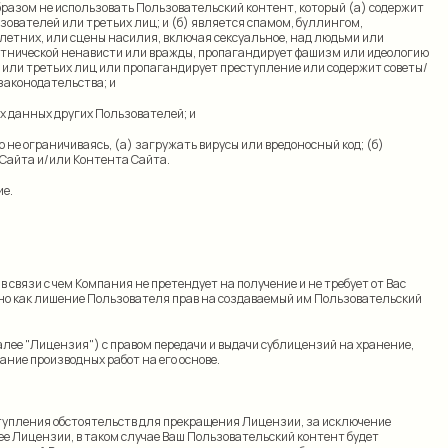
образом не использовать Пользовательский контент, который (а) содержит
зователей или третьих лиц; и (б) является спамом, буллингом,
летних, или сцены насилия, включая сексуальное, над людьми или
 этнической ненависти или вражды, пропагандирует фашизм или идеологию
 или третьих лиц или пропагандирует преступление или содержит советы/
законодательства; и
ых данных других Пользователей; и
 не ограничиваясь, (а) загружать вирусы или вредоносный код; (б)
 Сайта и/или Контента Сайта.
ие.
вязи с чем Компания не претендует на получение и не требует от Вас
ано как лишение Пользователя прав на создаваемый им Пользовательский
лее "Лицензия") с правом передачи и выдачи сублицензий на хранение,
ание производных работ на его основе.
ступления обстоятельств для прекращения Лицензии, за исключение
ее Лицензии, в таком случае Ваш Пользовательский контент будет