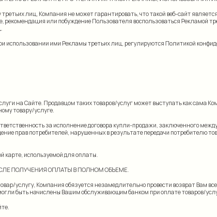
у третьих лиц, Компания не может гарантировать, что такой веб-сайт являетс
, рекомендация или побуждение Пользователя воспользоваться Рекламой трет
.
при использовании ими Рекламы третьих лиц, регулируются Политикой конфи
луги на Сайте. Продавцом таких товаров/услуг может выступать как сама Ко
иному товару/услуге.
тственность за исполнение договора купли-продажи, заключенного между 
дение прав потребителей, нарушенных в результате передачи потребителю т
ой карте, используемой для оплаты.
ОСЛЕ ПОЛУЧЕНИЯ ОПЛАТЫ В ПОЛНОМ ОБЪЕМЕ.
товар/услугу, Компания обязуется незамедлительно провести возврат Вам вс
 могли быть начислены Вашим обслуживающим банком при оплате товаров/услу
йте.