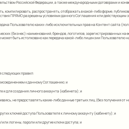
льством Российской Федерации, а также международными договорами и конв
ь, компилировать, распространять, отображать в какой-либо форме, публиков
 действия ПРЯМО разрешены условиями данного Соглашения или действующим 
ередача Пользователю каких-либо исключительных прав на Контент сайта (пол
ческих (бизнес) наименований, брендов, логотипов, зарегистрированных на е
может быть истолковано как передача какой-либо лицензии Пользователю на
ся следующих правил:
 присоединением к данному Соглашению; и
те и для создания личного аккаунта (кабинета); и
ничиваясь, не предоставлять какие-либо данные третьих лиц (без получения от
ругих ключей доступа Пользователя к личному аккаунту (кабинету); и
и/или логины, пароли или другие ключи доступа; и