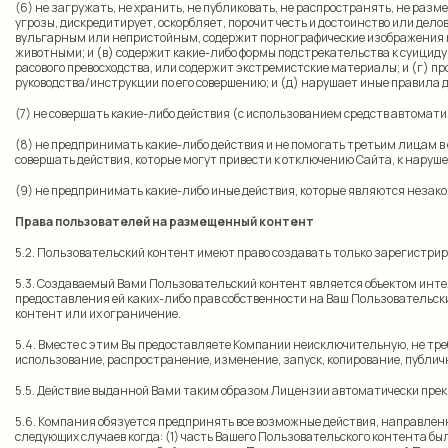
(6) не загружать, не хранить, не публиковать, не распространять, не раз
угрозы, дискредитирует, оскорбляет, порочит честь и достоинство или де
вульгарным или непристойным, содержит порнографические изображения и 
животными; и (в) содержит какие-либо формы подстрекательства к суицид
расового превосходства, или содержит экстремистские материалы; и (г) 
руководства/инструкции по его совершению; и (д) нарушает иные правила
(7) не совершать какие-либо действия (с использованием средств автомат
(8) не предпринимать какие-либо действия и не помогать третьим лицам в 
совершать действия, которые могут привести к отключению Сайта, к наруш
(9) не предпринимать какие-либо иные действия, которые являются нез
Права пользователей на размещенный контент
5.2. Пользовательский контент имеют право создавать только зарегистри
5.3. Создаваемый Вами Пользовательский контент является объектом инте
предоставления ей каких-либо прав собственности на Ваш Пользовательск
контент или их ограничение.
5.4. Вместе с этим Вы предоставляете Компании неисключительную, не тр
использование, распространение, изменение, запуск, копирование, публичн
5.5. Действие выданной Вами таким образом Лицензии автоматически прек
5.6. Компания обязуется предпринять все возможные действия, направлен
следующих случаев когда: (1) часть Вашего Пользовательского контента 