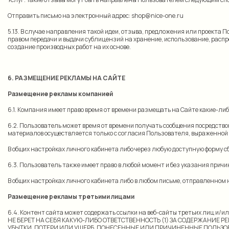
Отправить письмо на электронный адрес:
shop@nice-one.ru
5.13. В случае направления такой идеи, отзыва, предложения или проект
правом передачи и выдачи сублицензий на хранение, использование, распро
создание производных работ на их основе.
6. РАЗМЕЩЕНИЕ РЕКЛАМЫ НА САЙТЕ
Размещение рекламы компанией
6.1. Компания имеет право время от времени размещать на Сайте какие-л
6.2. Пользователь может время от времени получать сообщения посредс
материалов осуществляется только с согласия Пользователя, выраженной
В общих настройках личного кабинета либо через любую доступную форму сб
6.3. Пользователь также имеет право в любой момент и без указания прич
В общих настройках личного кабинета либо в любом письме, отправленном 
Размещение рекламы третьими лицами
6.4. Контент сайта может содержать ссылки на веб-сайты третьих лиц и
НЕ БЕРЕТ НА СЕБЯ КАКУЮ-ЛИБО ОТВЕТСТВЕННОСТЬ (1) ЗА СОДЕРЖАНИЕ Р
УБЫТКИ, ПОТЕРИ ИЛИ УЩЕРБ, ПОНЕСЕННЫЕ ИЛИ ПРИЧИНЕННЫЕ ПОЛЬЗОВ