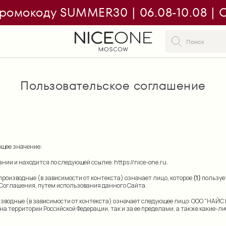
ромокоду SUMMER30 | 06.08-10.08 | On
Пользовательское соглашение
щее значение:
ании и находится по следующей ссылке:
https://nice-one.ru
.
производные (в зависимости от контекста) означает лицо, которое
(1)
пользует
 Соглашения, путем использования данного Сайта.
изводные (в зависимости от контекста) означает следующее лицо: ООО "НАЙС
к на территории Российской Федерации, так и за ее пределами, а также какие-