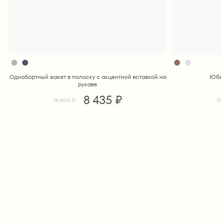
Однобортный жакет в полоску с акцентной вставкой на
Юбк
рукаве
8 435 ₽
16 870 ₽
1