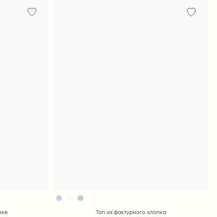
нке
Топ из фактурного хлопка