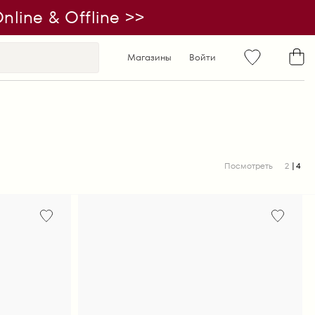
line & Offline >>
Магазины
Войти
Посмотреть
2
4