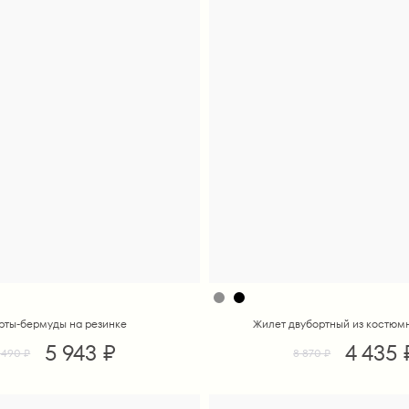
ты-бермуды на резинке
Жилет двубортный из костюм
5 943 ₽
4 435 
 490 ₽
8 870 ₽