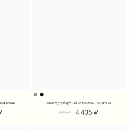
ной ткани
Жилет двубортный из костюмной ткани
₽
4 435 ₽
8 870 ₽