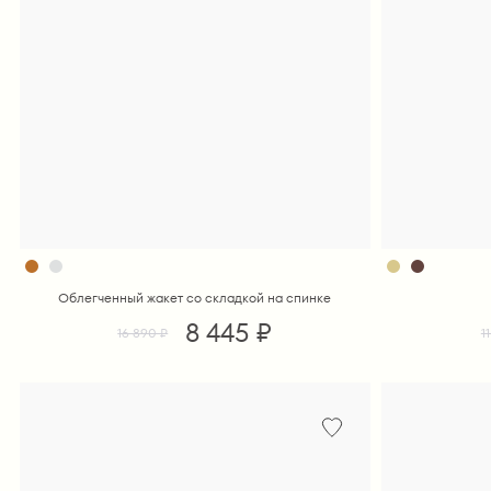
Облегченный жакет со складкой на спинке
8 445 ₽
16 890 ₽
1