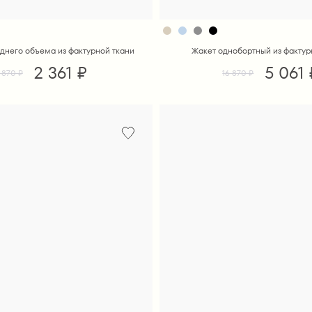
днего объема из фактурной ткани
Жакет однобортный из фактур
2 361 ₽
5 061 
 870 ₽
16 870 ₽