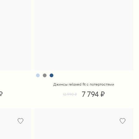
Джинсы relaxed fit с потертостями
₽
7 794 ₽
12 990 ₽