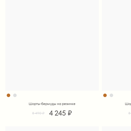
Шорты-бермуды на резинке
Шор
4 245 ₽
8 490 ₽
8