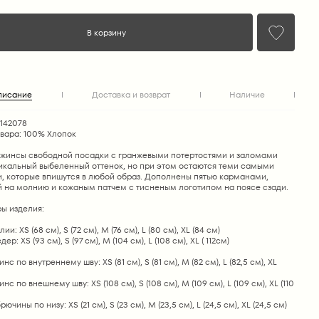
В корзину
писание
Доставка и возврат
Наличие
1142078
овара: 100% Хлопок
жинсы свободной посадки с гранжевыми потертостями и заломами
икальный выбеленный оттенок, но при этом остаются теми самыми
, которые впишутся в любой образ. Дополнены пятью карманами,
й на молнию и кожаным патчем с тисненым логотипом на поясе сзади.
ы изделия:
ии: XS (68 см), S (72 см), М (76 см), L (80 см), XL (84 см)
ер: XS (93 см), S (97 см), М (104 см), L (108 см), XL ( 112см)
с по внутреннему шву: XS (81 см), S (81 см), М (82 см), L (82,5 см), XL
с по внешнему шву: XS (108 см), S (108 см), М (109 см), L (109 см), XL (110
чины по низу: XS (21 см), S (23 см), М (23,5 см), L (24,5 см), XL (24,5 см)