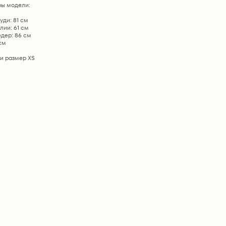
ы модели:
уди: 81 см
лии: 61 см
дер: 86 см
 см
и размер ХS