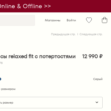
line & Offline >>
Магазины
Войти
Предыдущая стр.
Следующая стр.
ы relaxed fit с потертостями
12 990 ₽
78
Серый
 размером
ть размер