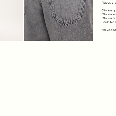
Параметр
Обхват гр
Обхват та
Обхват бе
Рост: 178
На модел