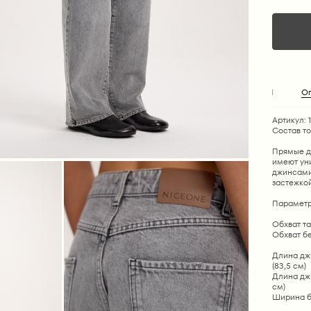
О
Артикул: 
Состав т
Прямые д
имеют ун
джинсами
застежко
Параметр
Обхват тал
Обхват бед
Длина джин
(83,5 см)
Длина джин
см)
Ширина брю