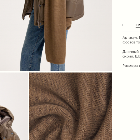
О
Артикул: 
Состав т
Длинный 
акрил. Ша
Размеры ш