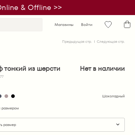
line & Offline >>
Магазины
Войти
Предыдущая стр.
Следующая стр.
 тонкий из шерсти
Нет в наличии
977
Шоколадный
 размером
ть размер