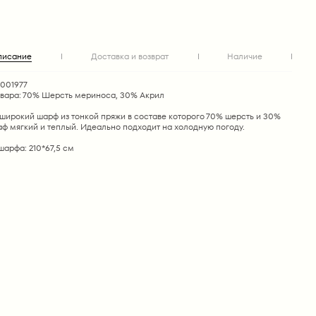
писание
Доставка и возврат
Наличие
1001977
овара: 70% Шерсть мериноса, 30% Акрил
широкий шарф из тонкой пряжи в составе которого 70% шерсть и 30%
ф мягкий и теплый. Идеально подходит на холодную погоду.
арфа: 210*67,5 см