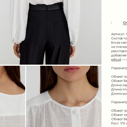
О
Артикул: 
Состав т
Блуза сво
на плеча
расставл
добавляе
юбкой
— в
Параметр
Обхват гру
Обхват бед
Длина изде
Длина плеч
Длина рука
Параметр
Обхват гр
Обхват та
Обхват бе
Рост: 175