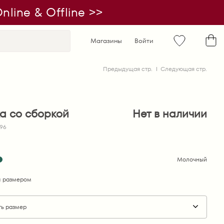
line & Offline >>
Магазины
Войти
Предыдущая стр.
Следующая стр.
ка со сборкой
Нет в наличии
496
Молочный
 размером
ть размер