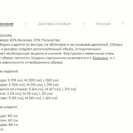
писание
Доставка и возврат
Наличие
1031496
овара: 65% Вискоза, 35% Полиэстер
бодно садится по фигуре, не обтягивая и не сковывая движений. Сборки
х и рукавах создают дополнительный объем, а подплечники
яют необходимые акценты в силуэте. Фактурная и невесомая ткань
т образу легкости. Модель гармонично сочетается и с
брюками
, и с
 зависимости от выбранного образа.
ы изделия:
ди: S (118 см), М (120 см), L (120 см)
ер: S (106 см), М (112 см), L (118 см)
лия по спинке: S (64 см), М (67 см), L (70 см)
а: S (14 см), М (15 см), L (15 см)
ва: S (59 см), М (60 см), L (60 см)
ы модели:
уди: 80 см
лии: 60 см
дер: 88 см
 см