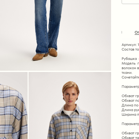
О
Артикул: 
Состав т
Рубашка с
Модель п
волокон в
ткани.
Сочетайт
Параметр
Обхват гру
Обхват по 
Длина по с
Длина рука
Ширина пле
Параметр
Обхват гр
Обхват та