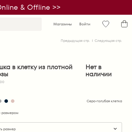
line & Offline >>
Магазины
Войти
Предыдущая стр.
Следующая стр.
ка в клетку из плотной
Нет в
озы
наличии
900
Серо-голубая клетка
 размером
ть размер