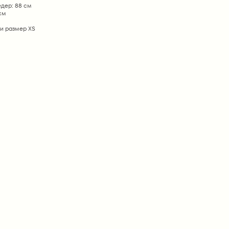
дер: 88 см
 см
и размер ХS