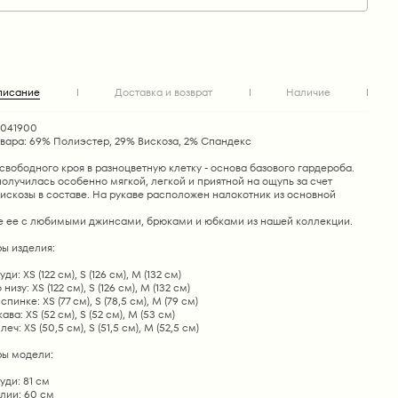
писание
Доставка и возврат
Наличие
1041900
овара: 69% Полиэстер, 29% Вискоза, 2% Спандекс
вободного кроя в разноцветную клетку - основа базового гардероба.
олучилась особенно мягкой, легкой и приятной на ощупь за счет
искозы в составе. На рукаве расположен налокотник из основной
е ее с любимыми джинсами, брюками и юбками из нашей коллекции.
ы изделия:
ди: XS (122 см), S (126 см), M (132 см)
низу: XS (122 см), S (126 см), M (132 см)
пинке: XS (77 см), S (78,5 см), M (79 см)
ва: XS (52 см), S (52 см), M (53 см)
ч: XS (50,5 см), S (51,5 см), M (52,5 см)
ы модели:
уди: 81 см
лии: 60 см