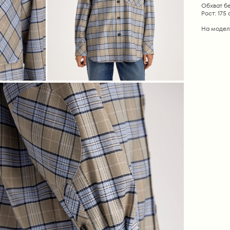
Обхват бе
Рост: 175
На модел