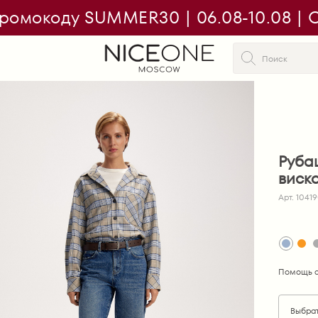
ромокоду SUMMER30 | 06.08-10.08 | On
Рубаш
виск
Арт. 1041
Помощь с
Выбра