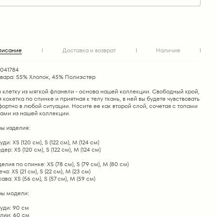
писание
Доставка и возврат
Наличие
1041784
овара: 55% Хлопок, 45% Полиэстер
 клетку из мягкой фланели - основа нашей коллекции. Свободный крой,
 кокетка по спинке и приятная к телу ткань, в ней вы будете чувствовать
ортно в любой ситуации. Носите ее как второй слой, сочетая с топами
ками из нашей коллекции.
ы изделия:
ди: XS (120 см), S (122 см), М (124 см)
ер: XS (120 см), S (122 см), М (124 см)
елия по спинке: XS (78 см), S (79 см), М (80 см)
а: XS (21 см), S (22 см), М (23 см)
ва: XS (56 см), S (57 см), М (59 см)
ы модели:
уди: 90 см
лии: 60 см