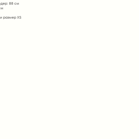
дер: 88 см
см
и размер ХS