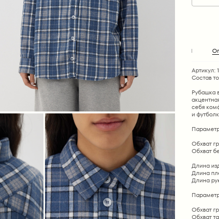
О
Артикул: 
Состав т
Рубашка в
акцентная
себя комф
и футбол
Параметр
Обхват гру
Обхват бед
Длина изд
Длина плеч
Длина рука
Параметр
Обхват гр
Обхват та