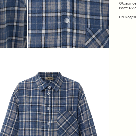
Обхват бе
Рост: 172 
На модел