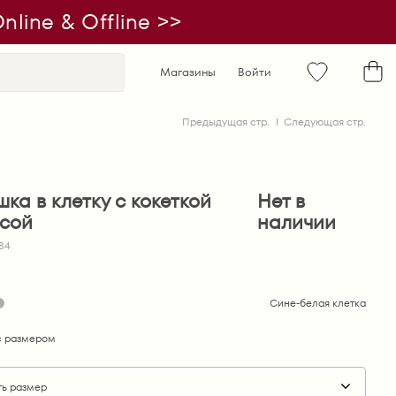
line & Offline >>
Магазины
Войти
Предыдущая стр.
Следующая стр.
ка в клетку с кокеткой
Нет в
осой
наличии
784
Сине-белая клетка
 размером
ть размер