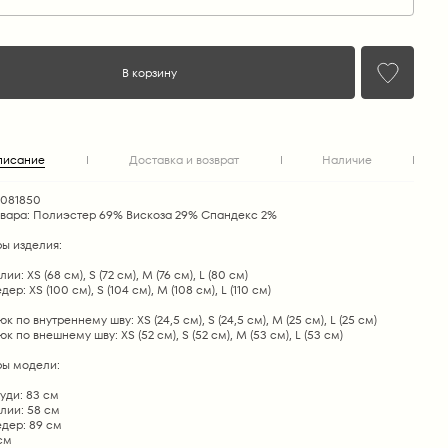
В корзину
писание
Доставка и возврат
Наличие
1081850
овара: Полиэстер 69% Вискоза 29% Cпандекс 2%
ы изделия:
ии: XS (68 см), S (72 см), M (76 см), L (80 см)
ер: XS (100 см), S (104 см), M (108 см), L (110 см)
 по внутреннему шву: XS (24,5 см), S (24,5 см), М (25 см), L (25 см)
к по внешнему шву: XS (52 см), S (52 см), М (53 см), L (53 см)
ы модели:
уди: 83 см
лии: 58 см
дер: 89 см
 см