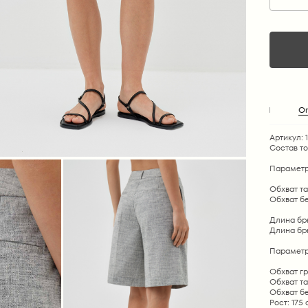
О
Артикул: 
Состав т
Параметр
Обхват тал
Обхват бед
Длина брюк
Длина брю
Параметр
Обхват гр
Обхват та
Обхват бе
Рост: 175