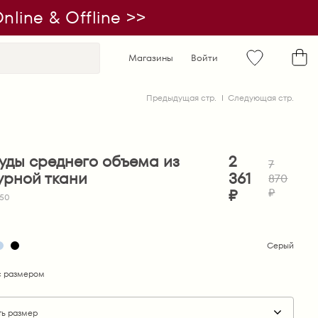
line & Offline >>
Магазины
Войти
Предыдущая стр.
Следующая стр.
уды среднего объема из
2
7
урной ткани
361
870
₽
₽
850
Серый
 размером
ть размер