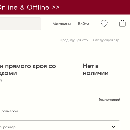
line & Offline >>
Магазины
Войти
Предыдущая стр.
Следующая стр.
и прямого кроя со
Нет в
дками
наличии
76
Темно-синий
 размером
ть размер