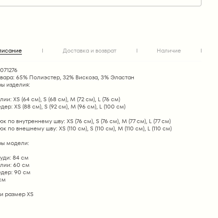
писание
Доставка и возврат
Наличие
1071276
овара: 65% Полиэстер, 32% Вискоза, 3% Эластан
ы изделия:
ии: XS (64 см), S (68 см), М (72 см), L (76 см)
ер: XS (88 см), S (92 см), М (96 см), L (100 см)
 по внутреннему шву: XS (76 см), S (76 см), М (77 см), L (77 см)
 по внешнему шву: XS (110 см), S (110 см), М (110 см), L (110 см)
ы модели:
уди: 84 см
лии: 60 см
едер: 90 см
 см
и размер ХS