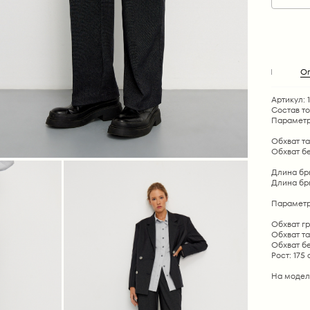
О
Артикул: 
Состав т
Параметр
Обхват тал
Обхват бед
Длина брюк
Длина брюк
Параметр
Обхват гр
Обхват та
Обхват б
Рост: 175
На модел