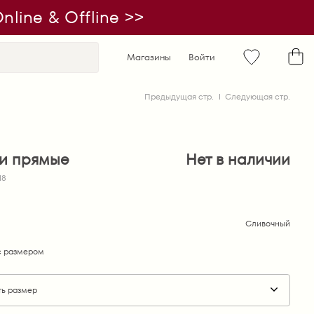
line & Offline >>
Магазины
Войти
Предыдущая стр.
Следующая стр.
и прямые
Нет в наличии
18
Сливочный
 размером
ть размер