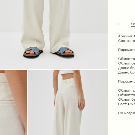
О
Артикул: 
Состав т
Параметр
Обхват тал
Обхват бед
Длина брюк
Длина брюк
Параметр
Обхват гр
Обхват та
Обхват бе
Рост: 175
На модел