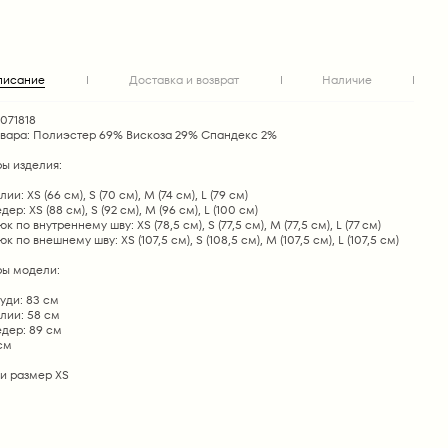
писание
Доставка и возврат
Наличие
1071818
овара: Полиэстер 69% Вискоза 29% Спандекс 2%
ы изделия:
ии: XS (66 см), S (70 см), M (74 см), L (79 см)
ер: XS (88 см), S (92 см), M (96 см), L (100 см)
 по внутреннему шву: XS (78,5 см), S (77,5 см), М (77,5 см), L (77 см)
 по внешнему шву: XS (107,5 см), S (108,5 см), М (107,5 см), L (107,5 см)
ы модели:
уди: 83 см
лии: 58 см
дер: 89 см
 см
и размер ХS