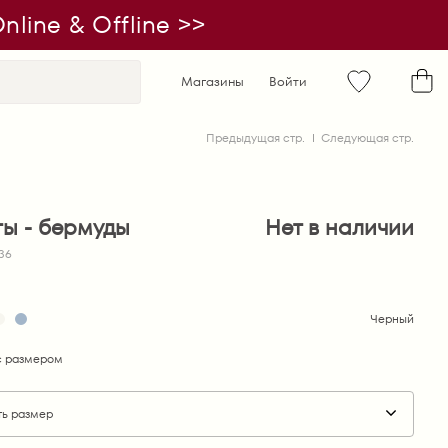
line & Offline >>
Магазины
Войти
Предыдущая стр.
Следующая стр.
ы - бермуды
Нет в наличии
536
Черный
 размером
ть размер