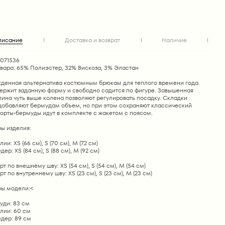
писание
Доставка и возврат
Наличие
1071536
овара: 65% Полиэстер, 32% Вискоза, 3% Эластан
денная альтернатива костюмным брюкам для теплого времени года.
ержит заданную форму и свободно садится по фигуре. Завышенная
лина чуть выше колена позволяют регулировать посадку. Складки
добавляют бермудам объем, но при этом сохраняют классический
орты-бермуды идут в комплекте с жакетом с поясом.
ы изделия:
ии: XS (66 см), S (70 см), M (72 см)
ер: XS (84 см), S (88 см), M (92 см)
т по внешнему шву: XS (54 см), S (54 см), M (54 см)
т по внутреннему шву: XS (23 см), S (23 см), M (23 см)
ы модели:<
уди: 83 см
лии: 60 см
дер: 89 см