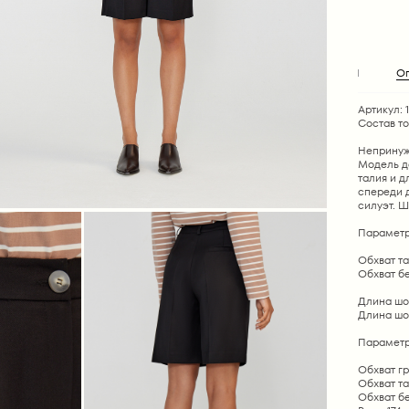
О
Артикул: 
Состав т
Непринуж
Модель д
талия и д
спереди 
силуэт. Ш
Параметр
Обхват тал
Обхват бед
Длина шор
Длина шор
Параметр
Обхват гр
Обхват та
Обхват бе