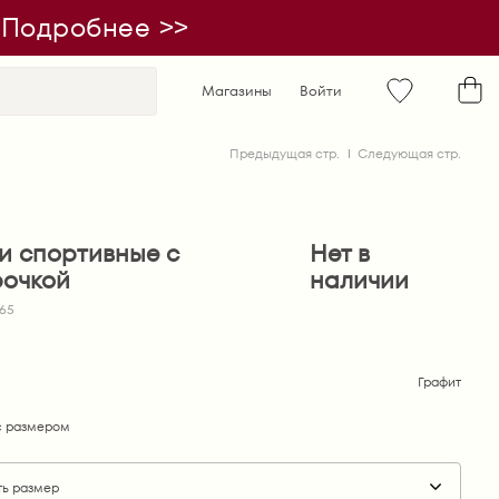
| Подробнее >>
Магазины
Войти
Предыдущая стр.
Следующая стр.
и спортивные с
Нет в
рочкой
наличии
665
Графит
 размером
ть размер