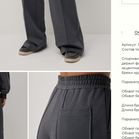
О
Артикул: 
Состав т
Спортивн
держит фо
акцентная
Брюки ид
Параметр
Обхват тал
Обхват бед
Длина брю
Длина брю
Параметр
Обхват гр
Обхват та
Обхват бе