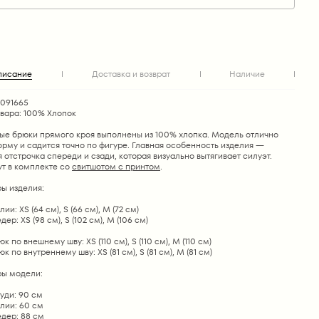
писание
Доставка и возврат
Наличие
1091665
овара: 100% Хлопок
ые брюки прямого кроя выполнены из 100% хлопка. Модель отлично
рму и садится точно по фигуре. Главная особенность изделия —
 отстрочка спереди и сзади, которая визуально вытягивает силуэт.
ут в комплекте со
свитшотом с принтом
.
ы изделия:
ии: XS (64 см), S (66 см), М (72 см)
ер: XS (98 см), S (102 см), М (106 см)
к по внешнему шву: XS (110 см), S (110 см), М (110 см)
к по внутреннему шву: XS (81 см), S (81 см), М (81 см)
ы модели:
уди: 90 см
лии: 60 см
дер: 88 см