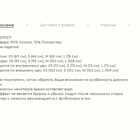
писание
Доставка и возврат
Наличие
1091371
овара: 90% Хлопок, 10% Полиэстер
ы изделия:
ии: XS (69 см), S (64 см), М (68 см), L (76 см)
ер: XS (92 см), S (96 см), М (102 см), L (108 см)
лия по внутреннему шву: XS (72 см), S (72 см), М (72 см), L (72 см)
лия по внешнему шву: XS (102 см), S (102 см), М (102 см), L (104 см)
е покупатели, хотим обратить Ваше внимание на особенность данного
и.
ачесом некоторое время оставляет ворс.
фект не является браком и обычно уходит после нескольких стирок.
тер с начесом рекомендуется с футболками в тон.