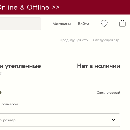
line & Offline >>
Магазины
Войти
Предыдущая стр.
Следующая стр.
и утепленные
Нет в наличии
71
Светло-серый
 размером
ть размер