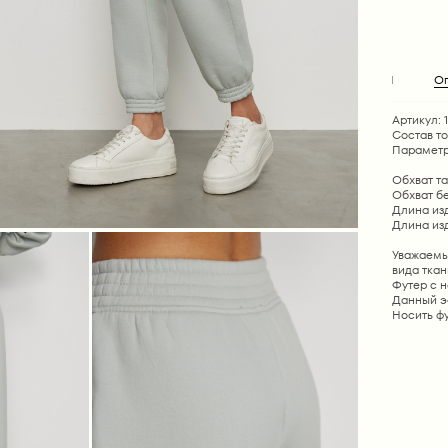
О
Артикул: 
Состав т
Параметр
Обхват тал
Обхват бед
Длина изде
Длина изде
Уважаемы
вида ткан
Футер с н
Данный эф
Носить фу