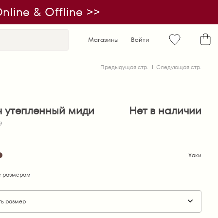
line & Offline >>
Магазины
Войти
Предыдущая стр.
Следующая стр.
ч утепленный миди
Нет в наличии
9
Хаки
 размером
ть размер