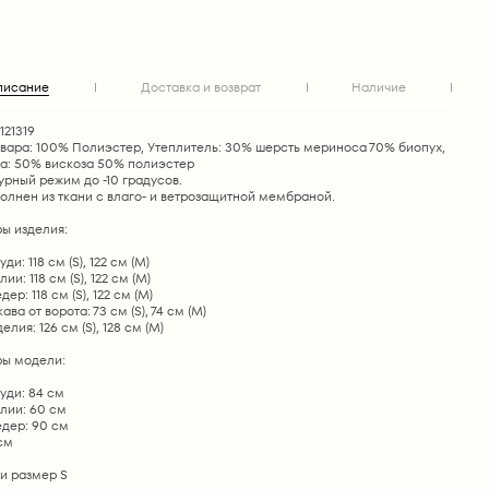
писание
Доставка и возврат
Наличие
121319
овара: 100% Полиэстер, Утеплитель: 30% шерсть мериноса 70% биопух,
а: 50% вискоза 50% полиэстер
рный режим до -10 градусов.
олнен из ткани с влаго- и ветрозащитной мембраной.
ы изделия:
ди: 118 см (S), 122 см (М)
ии: 118 см (S), 122 см (М)
ер: 118 см (S), 122 см (М)
ва от ворота: 73 см (S), 74 см (М)
лия: 126 см (S), 128 см (М)
ы модели:
уди: 84 см
лии: 60 см
едер: 90 см
 см
и размер S