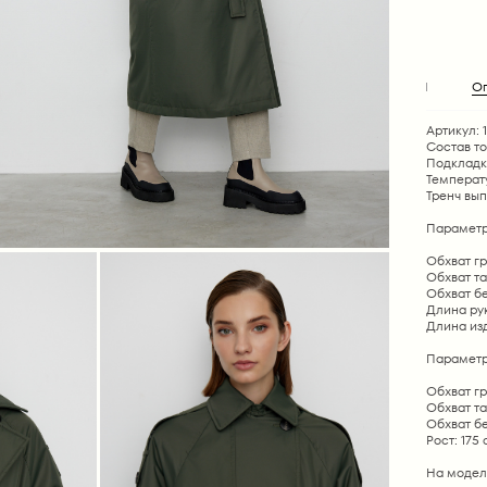
О
Артикул: 1
Состав т
Подкладк
Температу
Тренч вып
Параметр
Обхват гру
Обхват тал
Обхват бед
Длина рука
Длина изде
Параметр
Обхват гр
Обхват та
Обхват б
Рост: 175
На модел