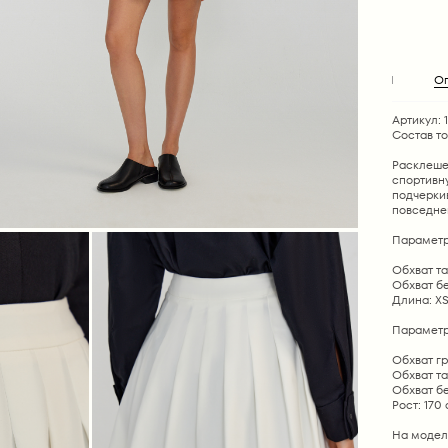
О
Артикул: 
Состав т
Расклеше
спортивну
подчерки
повседне
Параметр
Обхват тал
Обхват бед
Длина: XS 
Параметр
Обхват гр
Обхват та
Обхват бе
Рост: 170
На модел