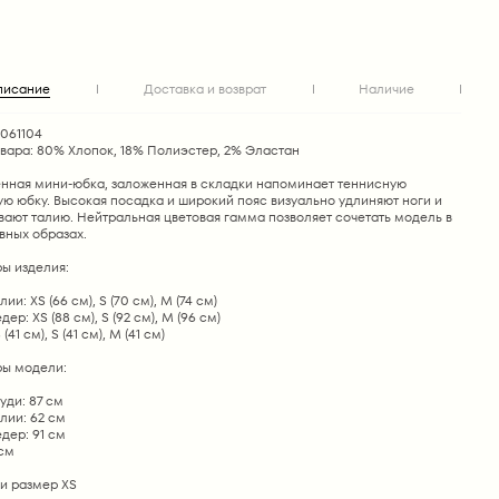
писание
Доставка и возврат
Наличие
1061104
овара: 80% Хлопок, 18% Полиэстер, 2% Эластан
нная мини-юбка, заложенная в складки напоминает теннисную
ю юбку. Высокая посадка и широкий пояс визуально удлиняют ноги и
вают талию. Нейтральная цветовая гамма позволяет сочетать модель в
вных образах.
ы изделия:
ии: XS (66 см), S (70 см), M (74 см)
ер: XS (88 см), S (92 см), M (96 см)
(41 см), S (41 см), M (41 см)
ы модели:
уди: 87 см
лии: 62 см
дер: 91 см
 см
и размер ХS