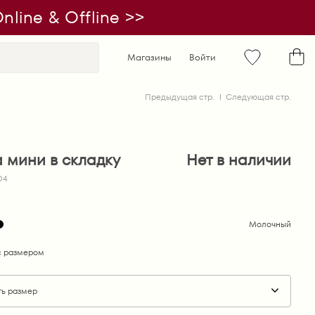
line & Offline >>
Магазины
Войти
Предыдущая стр.
Следующая стр.
 мини в складку
Нет в наличии
04
Молочный
 размером
ть размер