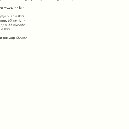
ы модели:<br>
уди: 90 см<br>
лии: 60 см<br>
дер: 88 см<br>
 см<br>
и размер ХS<br>