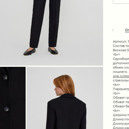
О
Артикул: 1
Состав т
Вискоза 
<br>
Одноборт
дополнил
объем си
лишнего. 
one.ru/sto
стрелками
<br>
Параметр
<br>
Обхват гру
Обхват тал
Обхват бед
<br>
Ширина пле
Длина плеч
Длина рука
Длина изде