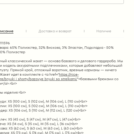
писание
Доставка и возврат
Наличие
111596
овара: 65% Полиэстер, 32% Вискоза, 3% Эластан, Подкладка - 50%
50% Полиэстер
ный классический жакет — основа базового и делового гардероба. Мы
и модель аккуратными подплечниками, которые добавляют небольшой
луэту. Прямой крой, отложный воротник, врезные карманы — ничего
Жакет идет в комплекте с <a href="
https://nice-
re/bryuki_i_shorty/bazovye_bryuki_so_strelkami/
">базовыми брюками со
</a>.<br>
ы изделия:<br>
ди: XS (100 см), S (102 см), M (106 см), L (110 см)<br>
ии: XS (100 см), S (102 см), M (106 см), L (110 см)<br>
ер: XS (106 см), S (110 см), M (112 см), L (120 см)<br>
ч: XS (45 см), S (47 см), M (47 см), L (47 см)<br>
а: XS (14 см), S (15 см), M (15 см), L (16 см)<br>
ва: XS (62 см), S (63 см), M (63 см), L (63 см)<br>
лия: XS (73 см), S (74 см), M (75 см), L (75 см)<br>