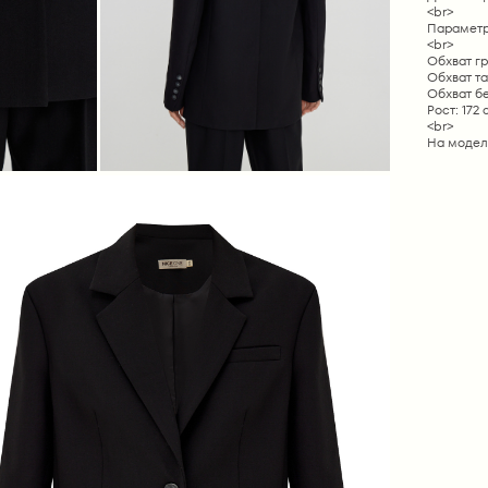
<br>
Параметр
<br>
Обхват гр
Обхват та
Обхват бе
Рост: 172
<br>
На модел