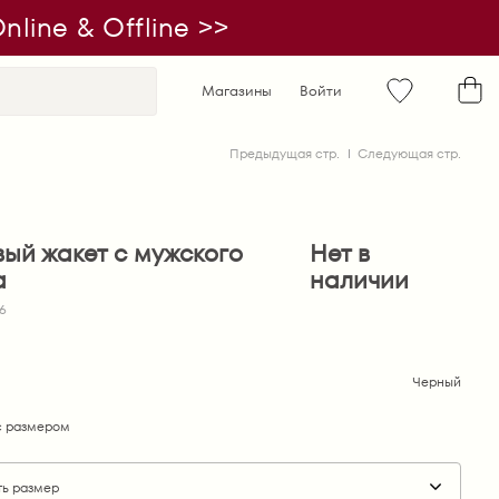
line & Offline >>
Магазины
Войти
Предыдущая стр.
Следующая стр.
вый жакет с мужского
Нет в
а
наличии
96
Черный
 размером
ть размер