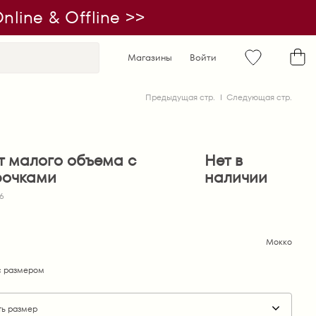
line & Offline >>
Магазины
Войти
Предыдущая стр.
Следующая стр.
т малого объема с
Нет в
рочками
наличии
16
Мокко
 размером
ть размер