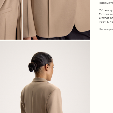
Параметр
Обхват гр
Обхват та
Обхват б
Рост: 177 
На модел