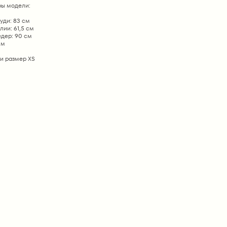
ы модели:
уди: 83 см
лии: 61,5 см
едер: 90 см
см
и размер ХS