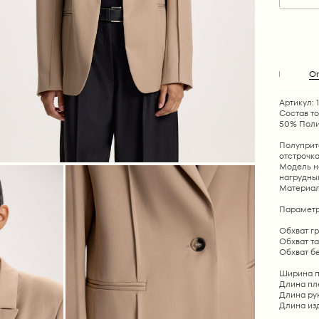
О
Артикул: 1
Состав т
50% Поли
Полуприт
отстрочк
Модель н
нагрудны
Материал 
Параметр
Обхват гру
Обхват тал
Обхват бед
Ширина пле
Длина плеч
Длина рука
Длина изде