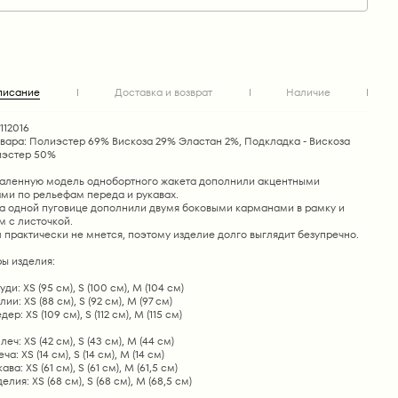
писание
Доставка и возврат
Наличие
112016
овара: Полиэстер 69% Вискоза 29% Эластан 2%, Подкладка - Вискоза
эстер 50%
аленную модель однобортного жакета дополнили акцентными
ами по рельефам переда и рукавах.
а одной пуговице дополнили двумя боковыми карманами в рамку и
м с листочкой.
практически не мнется, поэтому изделие долго выглядит безупречно.
ы изделия:
ди: XS (95 см), S (100 см), M (104 см)
ии: XS (88 см), S (92 см), M (97 см)
ер: XS (109 см), S (112 см), M (115 см)
ч: XS (42 см), S (43 см), M (44 см)
а: XS (14 см), S (14 см), M (14 см)
ва: XS (61 см), S (61 см), M (61,5 см)
лия: XS (68 см), S (68 см), M (68,5 см)