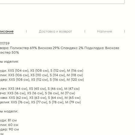
писание
Доставка и возврат
Наличие
111759
овара: Полиэстер 69% Вискоза 29% Спандекс 2% Подкладка: Вискоза
эстер 50%
ы изделия:
ди: XХS (104 см), XS (108 см), S (112 см), M (116 см)
ии: XХS (106 см), XS (110 см), S (114 см), M (118 см)
ер: XХS (108 см), XS (112 см), S (116 см), M (120 см)
ч: XХS (44 см), XS (45 см), S (46 см), M (47 см)
а: XХS (16 см), XS (16 см), S (16 см), M (17 см)
ва: XХS (62 см), XS (63 см), S (64 см), M (65 см)
лия: XХS (76 см), XS (77 см), S (78 см), M (79 см)
ы модели:
уди: 81 см
лии: 60 см
едер: 90 см
 см