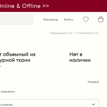
line & Offline >>
Магазины
Войти
Предыдущая стр.
Следующая стр.
т объемный из
Нет в
турной ткани
наличии
9
Розовый
 размером
ть размер