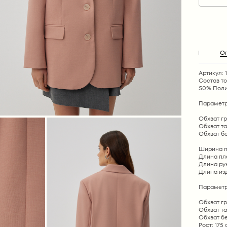
О
Артикул: 1
Состав т
50% Поли
Параметр
Обхват гру
Обхват тал
Обхват бед
Ширина пле
Длина плеч
Длина рука
Длина изде
Параметр
Обхват гр
Обхват та
Обхват б
Рост: 175