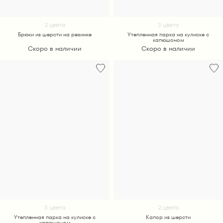
2 цвета
3 цвета
Брюки из шерсти на резинке
Утепленная парка на кулиске с
капюшоном
Скоро в наличии
Скоро в наличии
3 цвета
2 цвета
Утепленная парка на кулиске с
Капор из шерсти
капюшоном