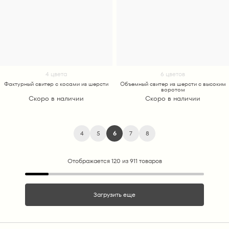
4 цвета
6 цветов
Фактурный свитер с косами из шерсти
Объемный свитер из шерсти с высоким
воротом
Скоро в наличии
Скоро в наличии
4
5
6
7
8
Отображается 120 из 911 товаров
Загрузить еще