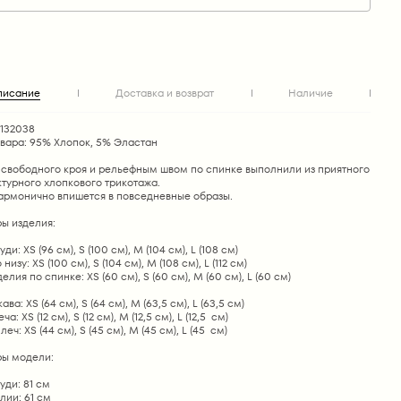
писание
Доставка и возврат
Наличие
1132038
овара: 95% Хлопок, 5% Эластан
 свободного кроя и рельефным швом по спинке выполнили из приятного
ктурного хлопкового трикотажа.
армонично впишется в повседневные образы.
ы изделия:
ди: XS (96 см), S (100 см), М (104 см), L (108 см)
низу: XS (100 см), S (104 см), М (108 см), L (112 см)
елия по спинке: XS (60 см), S (60 см), М (60 см), L (60 см)
ва: XS (64 см), S (64 см), М (63,5 см), L (63,5 см)
а: XS (12 см), S (12 см), М (12,5 см), L (12,5 см)
ч: XS (44 см), S (45 см), М (45 см), L (45 см)
ы модели:
уди: 81 см
лии: 61 см