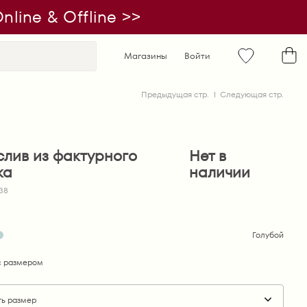
line & Offline >>
Магазины
Войти
Предыдущая стр.
Следующая стр.
слив из фактурного
Нет в
ка
наличии
038
Голубой
 размером
ть размер