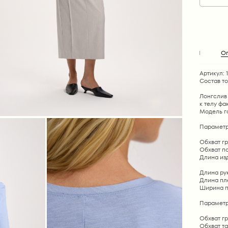
О
Артикул: 
Состав т
Лонгслив
к телу фа
Модель г
Параметр
Обхват гру
Обхват по 
Длина изд
Длина рука
Длина плеч
Ширина пле
Параметр
Обхват гр
Обхват та