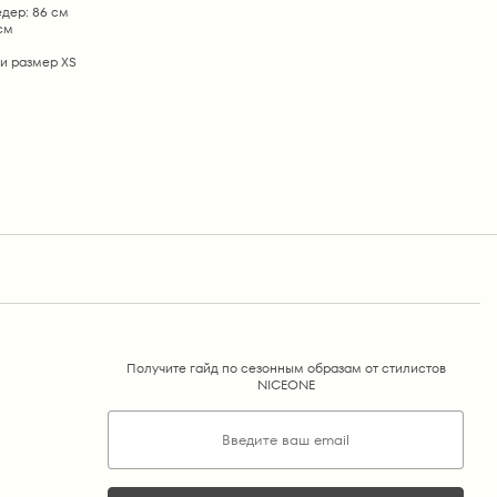
дер: 86 см
 см
и размер ХS
Получите гайд по сезонным образам от стилистов
NICEONE