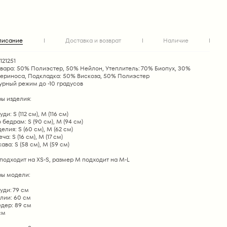
писание
Доставка и возврат
Наличие
121251
овара: 50% Полиэстер, 50% Нейлон, Утеплитель: 70% Биопух, 30%
ериноса, Подкладка: 50% Вискоза, 50% Полиэстер
урный режим до -10 градусов
ы изделия:
ди: S (112 см), M (116 см)
 бедрам: S (90 см), M (94 см)
елия: S (60 см), M (62 см)
а: S (16 см), M (17 см)
ава: S (58 см), M (59 см)
подходит на XS-S, размер M подходит на M-L
ы модели:
уди: 79 см
лии: 60 см
дер: 89 см
см