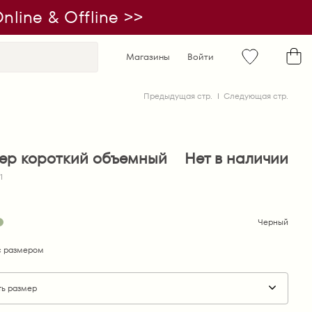
line & Offline >>
Магазины
Войти
Предыдущая стр.
Следующая стр.
ер короткий объемный
Нет в наличии
1
Черный
 размером
ть размер