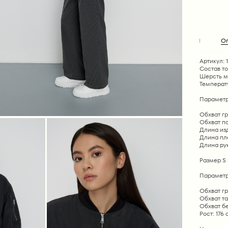
О
Артикул: 1
Состав т
Шерсть м
Температ
Параметр
Обхват гру
Обхват по
Длина изд
Длина плеч
Длина рук
Размер S 
Параметр
Обхват гр
Обхват та
Обхват бе
Рост: 176 