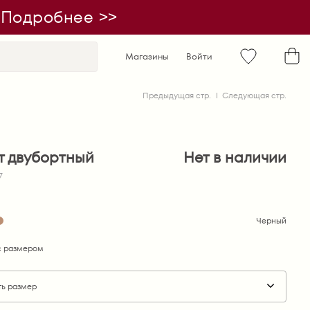
| Подробнее >>
Магазины
Войти
Предыдущая стр.
Следующая стр.
т двубортный
Нет в наличии
7
Черный
 размером
ть размер