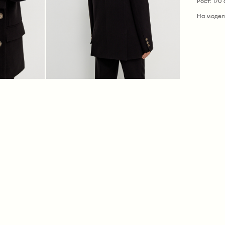
Рост: 170
На модел