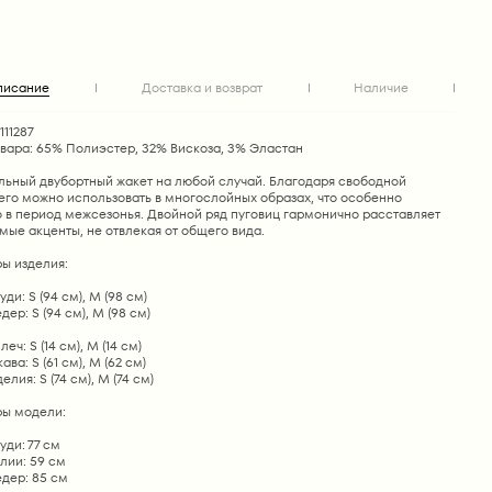
писание
Доставка и возврат
Наличие
111287
овара: 65% Полиэстер, 32% Вискоза, 3% Эластан
льный двубортный жакет на любой случай. Благодаря свободной
его можно использовать в многослойных образах, что особенно
о в период межсезонья. Двойной ряд пуговиц гармонично расставляет
ые акценты, не отвлекая от общего вида.
ы изделия:
ди: S (94 см), M (98 см)
дер: S (94 см), M (98 см)
еч: S (14 см), M (14 см)
ва: S (61 см), M (62 см)
лия: S (74 см), M (74 см)
ы модели:
уди: 77 см
лии: 59 см
дер: 85 см