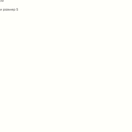
 см
и размер S