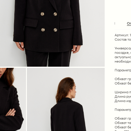
О
Артикул: 1
Состав т
Универса
посадке, 
актуальн
необходим
Параметр
Обхват гру
Обхват бе
Ширина пл
Длина рука
Длина изде
Параметр
Обхват гр
Обхват та
Обхват бе